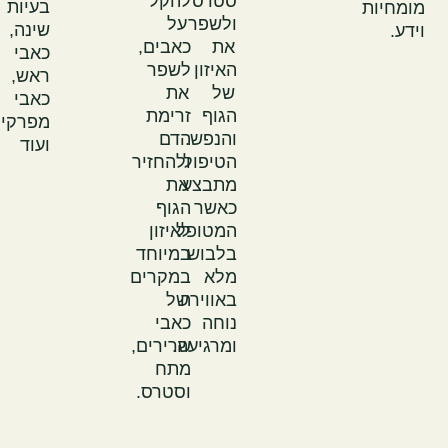
סטרס
להקל
בעיות
ומחיות
ולשפר
על
שינה,
ידע.
את
כאבים,
כאבי
האיזון
לשפר
ראש,
של
את
כאבי
הגוף
זרימת
מפרקים
והנפש.
הדם
ועוד
הטיפול
ולהחזיר
מתבצע
את
כאשר
הגוף
המטופל
לאיזון
בלבוש
במיוחד
מלא
במקרים
באווירה
של
נוחה
כאבי
ומרגיעה.
שרירים,
מתח
וסטרס.