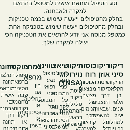
סוג הטיפול מותאם אישית למטופל בהתאם
למקרה ולאבחנה.
בחלק מהטיפולים ייעשה שימוש בכמה טכניקות,
ובחלק מהטיפולים ייעשה שימוש בטכניקה אחת.
מטפל מנוסה אני יודע להתאים את הטכניקה הכי
יעילה למקרה שלך.
יקור
דיקור
כוסות
דיקור
שיאצו
טווינא
צמחי
מוקסה
תזונה
יני
אוזן
רוח
נוירולוגי
טיפול
טיפול
טיפול
המלצות
מרפא
מגע
מגע
(YNSA)
ברפואה
תזונה
דיקור
שיטת
הכוסות
בין
יפני
רפואי
הסינית
מותאמות
קלאסי
דיקור
מבצעות
שיטת
אם
המבוסס
סיני
שבה
אישית
בן
דרך
פציעה
דיקור
בחליטה
על
המבוסס
מחממים
לפי
לפי
העצבים
של
גולגלתי
או
עקרונות
על
נקודות
אבחנה.
נים.
שבאוזן
הנימים
המתמקדת
בטינקטורה
הרפואה
עקרונות
דיקור
דרך
עיל
להשפעה
ובכך
בראש
או
הסינית
הרפואה
או
תזונה
מחלות
על
קוראות
ומשפיעה
בשמן
שמשלב
הסיני
אזורים
נכונה
רוניות,
כל
למערכת