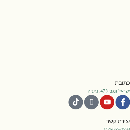
בת
נגביל 47, נתניה
רת קשר
054-652-